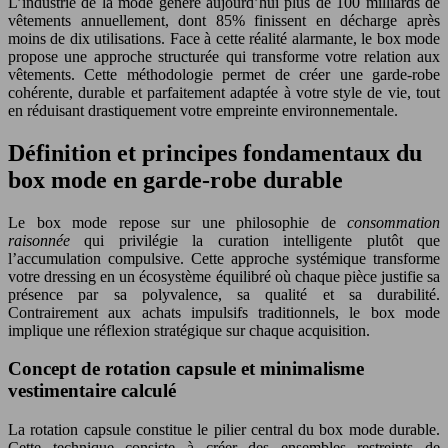
L’industrie de la mode génère aujourd’hui plus de 100 milliards de
vêtements annuellement, dont 85% finissent en décharge après
moins de dix utilisations. Face à cette réalité alarmante, le box mode
propose une approche structurée qui transforme votre relation aux
vêtements. Cette méthodologie permet de créer une garde-robe
cohérente, durable et parfaitement adaptée à votre style de vie, tout
en réduisant drastiquement votre empreinte environnementale.
Définition et principes fondamentaux du
box mode en garde-robe durable
Le box mode repose sur une philosophie de
consommation
raisonnée
qui privilégie la curation intelligente plutôt que
l’accumulation compulsive. Cette approche systémique transforme
votre dressing en un écosystème équilibré où chaque pièce justifie sa
présence par sa polyvalence, sa qualité et sa durabilité.
Contrairement aux achats impulsifs traditionnels, le box mode
implique une réflexion stratégique sur chaque acquisition.
Concept de rotation capsule et minimalisme
vestimentaire calculé
La rotation capsule constitue le pilier central du box mode durable.
Cette technique consiste à créer des ensembles restreints de