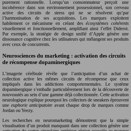
purement rationnelle. Lorsqu’un consommateur perçoit une
incohérence dans son environnement possessionnel, son cerveau
active des circuits de stress qui ne se résolvent qu’par
l’harmonisation de ses acquisitions. Les marques exploitent
habilement ce mécanisme en créant des
écosystèmes cohérents
visuellement et fonctionnellement, amplifiant ainsi l’effet Diderot.
Par exemple, la stratégie de design unifié d’Apple génère une
dissonance cognitive chez les utilisateurs qui mélangent ses produits
avec ceux de concurrents.
Neurosciences du marketing : activation des circuits
de récompense dopaminergiques
L’imagerie cérébrale révèle que l’anticipation d’un achat de
collection active les mêmes circuits de récompense que ceux
impliqués dans les addictions comportementales. Le système
dopaminergique s’emballe particulièrement lors de la découverte de
nouveautés au sein d’une gamme déjà collectionnée. Cette activation
neurologique explique pourquoi les collectors de sneakers éprouvent
une
euphorie anticipatoire
avant chaque drop de marques comme
Jordan ou Yeezy.
Les recherches en neuromarketing démontrent que la simple
visualisation d’un produit manquant dans une collection génère une
activation du cortex cingulaire antérieur, région associée au manque